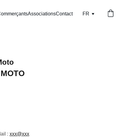
ommerçants
Associations
Contact
FR
Moto
 MOTO
ail :
xxx@xxx