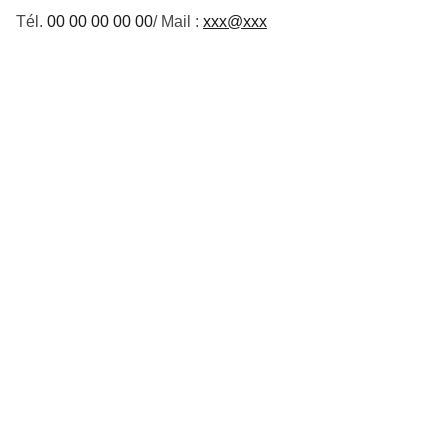
Tél.
00 00 00 00 00
/ Mail :
xxx@xxx
Contact
EMAIL
unionsports.win@gmail.com
TÉLÉPHONE
06 23 82 37 82
Infos